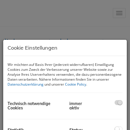
Navig
liebenswert - lebenswert -
Cookie Einstellungen
leistbar
Spüren Sie die wertvolle Natur und erleben Sie die wahren
Wir möchten auf Basis Ihrer (jederzeit widerrufbaren) Einwilligung
Genüsse der Region Lipizzanerheimat! >
Impressionen
<
Cookies zum Zweck der Verbesserung unserer Website sowie zur
Analyse Ihres Userverhaltens verwenden, die dazu personenbezogene
Daten verarbeiten. Nähere Informationen finden Sie in unserer
Datenschutzerklärung
und unserer
Cookie Policy
.
Erlebnisregion Graz
Die Steiermark - vom Gletscher zum Wein
Bundesgestüt Piber
Technisch notwendige
immer
Cookies
aktiv
Hotel und Therme Nova Köflach
Golfanlage Erzherzog Johann
Salzstiegl Ski und Trial
Statistik
Status: