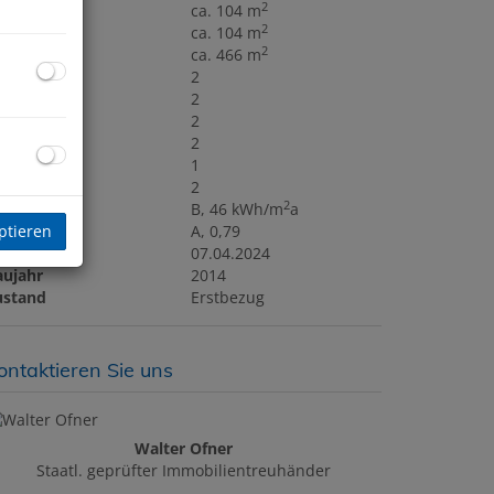
2
läche
ca. 104 m
2
ohnfläche
ca. 104 m
2
rundfläche
ca. 466 m
äder
2
C
2
errassen
2
ellplätze
2
ller
1
aragen
2
2
WB
B, 46 kWh/m
a
ptieren
GEE
A, 0,79
ltig bis
07.04.2024
aujahr
2014
ustand
Erstbezug
ontaktieren Sie uns
Walter Ofner
Staatl. geprüfter Immobilientreuhänder