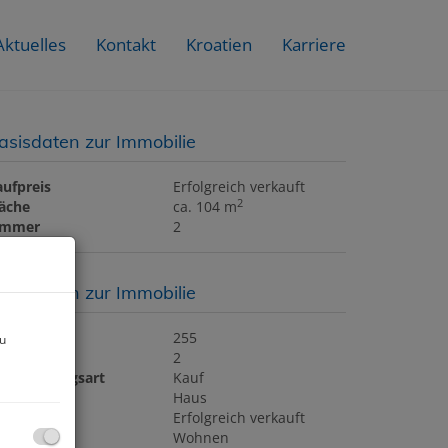
Aktuelles
Kontakt
Kroatien
Karriere
asisdaten zur Immobilie
aufpreis
Erfolgreich verkauft
2
läche
ca. 104 m
immer
2
asisdaten zur Immobilie
bjektnr.
255
zu
immer
2
ermarktungsart
Kauf
bjektart
Haus
aufpreis
Erfolgreich verkauft
utzungsart
Wohnen