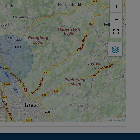
+
−
Tiles ©
basemap.at