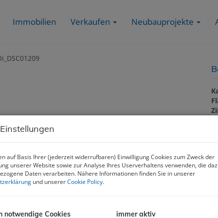
Immobilien
Verkaufen
Neubauprojekte
B
K
F
Z
 Einstellungen
B
n auf Basis Ihrer (jederzeit widerrufbaren) Einwilligung Cookies zum Zweck der
O
ng unserer Website sowie zur Analyse Ihres Userverhaltens verwenden, die da
zogene Daten verarbeiten. Nähere Informationen finden Sie in unserer
Z
tzerklärung
und unserer
Cookie Policy
.
V
O
K
N
h notwendige Cookies
immer aktiv