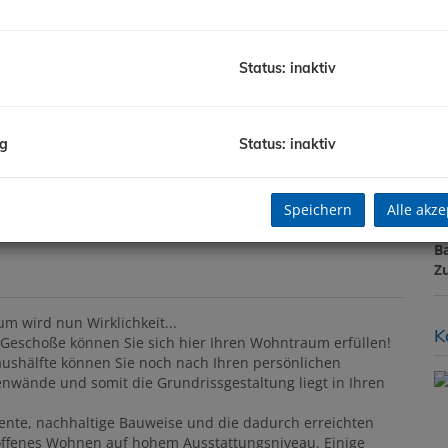
F
W
G
Status: inaktiv
B
_DSC01209
W
T
St
ng
Status: inaktiv
Ke
G
n im Loft in grüner Umgebung
H
Speichern
Alle akze
f
gü
B
Z
m wird nun Wirklichkeit...
K
Geschoße können Sie sich hier Ihren Wohntraum erfüllen!
haushälfte können Sie noch nach Ihren persönlichen
nwände und somit die Grundrissgestaltung liegt in Ihren
gente, nachhaltige Bauweise und die dadurch erreichten
offenes Wohnen auf hohem Ausstattungsniveau. Einige