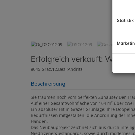
Statistik
Oi
Marketi
Erfolgreich verkauft: Wohne
8045 Graz,12.Bez.:Andritz
Beschreibung
Sie träumen noch vom perfekten Zuhause? Der Trau
Auf einer Gesamtwohnfläche von 104 m² über zwei 
Ein absoluter Hit in Grazer Grünlage: Ihre Doppel
Bedürfnissen mitgestalten, die Anordnung der Inne
Händen.
Das Neubauprojekt zeichnet sich aus durch intelli
Niedrigenergiestandards, sowie durch modernes, 