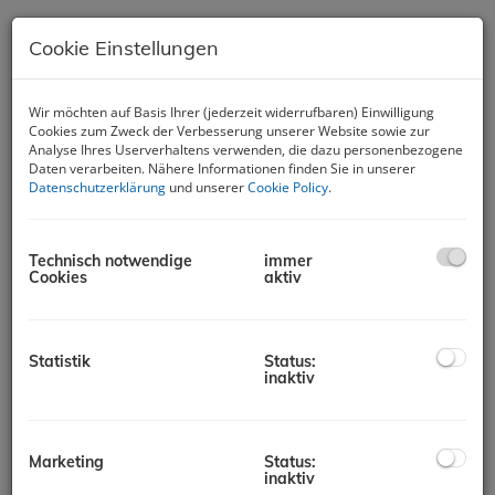
Cookie Einstellungen
Wir möchten auf Basis Ihrer (jederzeit widerrufbaren) Einwilligung
Cookies zum Zweck der Verbesserung unserer Website sowie zur
Analyse Ihres Userverhaltens verwenden, die dazu personenbezogene
Hochwertiges Baugrundstück in
Daten verarbeiten. Nähere Informationen finden Sie in unserer
bester Aussichtslage!
Datenschutzerklärung
und unserer
Cookie Policy
.
8570 Voitsberg
Technisch notwendige
immer
Cookies
aktiv
Beschreibung
Nutzten Sie eine der letzten Möglichkeiten, in
phantastischer Lage ihr persönlichen Wohntraum zu
Statistik
Status:
realisieren! SONNENPLATEAU - der Name ist Programm
inaktiv
Unweit vom Voitsberger Stadtkern befindet sich dieses voll
aufgeschlossene, sonnige Plateau-Grundstück mit einer
Grundstücksgröße von 606 m² in zweiter Lage.
Marketing
Status:
inaktiv
Das gesamte Projekt umfasst 18.860 m² - es stehen insgesamt