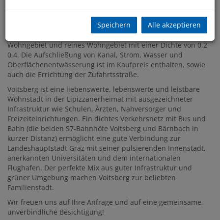
19 Baugrundstücke in unterschiedlicher Lage und Größe zur
Auswahl. Für die Grundstücke gibt es einen Bebauungsplan,
Speichern
Alle akzeptieren
der die detaillierte Bebauung regelt. Gewidmet sind die
Grundstücke als Aufschließungsgebiet für allgemeines
Wohngebiet und reines Wohngebiet mit einer Dichte von 0,2 -
0,4. Die Aufschließung von Kanal, Strom, Wasser und
Oberflächenentwässerung ist im Kaufpreis enthalten, sowie
auch die Errichtung der Zufahrtsstraße.
Voitsberg ist eine liebenswerte, lebenswerte und leistbare
Wohnstadt in der Lipizzanerheimat mit ausgezeichneter
Infrastruktur wie Schulen, Ärzten, Nahversorger und
Freizeiteinrichtungen. Ein dichtes Verkehrsnetz mit Bus und
Bahn (die beiden S7-Bahnhöfe Voitsberg und Bärnbach in
kurzer Distanz) ermöglicht eine gute Verbindung zur
Landeshauptstadt Graz mit seiner pulsierenden Innenstadt,
anerkannten Universitäten und dem internationalen
Flughafen. Der perfekte Mix aus guter Infrastruktur und
grüner Umgebung machen Voitsberg zur beliebten
Familienstadt.
Wir freuen uns auf Ihre Anfrage und auf eine gemeinsame,
unverbindliche Besichtigung!