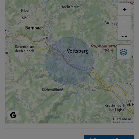
+
−
Tiles ©
basemap.at