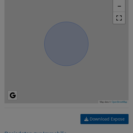
−
Map data ©
OpenStreetMap
Download Expose