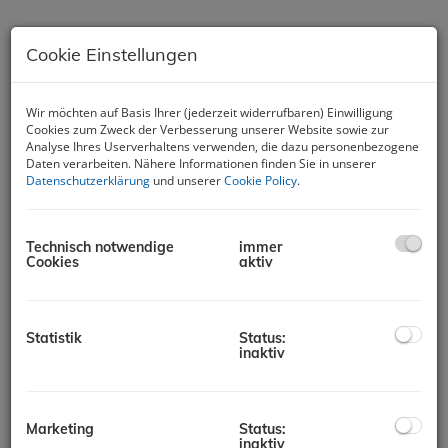
Cookie Einstellungen
Wir möchten auf Basis Ihrer (jederzeit widerrufbaren) Einwilligung
Cookies zum Zweck der Verbesserung unserer Website sowie zur
Njivice, Apartment mit herrlichem
Analyse Ihres Userverhaltens verwenden, die dazu personenbezogene
Daten verarbeiten. Nähere Informationen finden Sie in unserer
Meerblick!
Datenschutzerklärung
und unserer
Cookie Policy
.
51513 Omišalj
Technisch notwendige
immer
Beschreibung
Cookies
aktiv
Apartment mit Panoramablick aufs Meer in Njivice auf der
Insel Krk zu verkaufen!
Statistik
Status:
inaktiv
Die Wohnung befindet sich im ersten Stock eines kleinen
Wohnhauses mit nur fünf Wohneinheiten und bietet eine
Wohnfläche von 98,80 m².
Marketing
Status:
Sie besteht aus Eingangsbereich, Wohnzimmer mit Küche
inaktiv