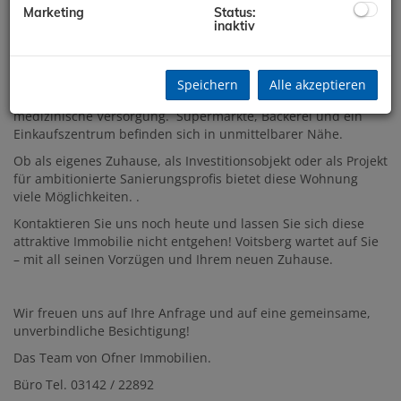
Marketing
Status:
inaktiv
Die Lage ist perfekt für alle, die Wert auf eine ausgezeichnete
Infrastruktur legen. Die guten Verkehrsanbindungen mit Bus
und Bahnhof sind von großem Vorteil. Für den Alltag finden
Sie in unmittelbarer Nähe alles, was Sie brauchen: Ärzte,
Speichern
Alle akzeptieren
Apotheke und Krankenhaus garantieren eine umfassende
medizinische Versorgung. Supermärkte, Bäckerei und ein
Einkaufszentrum befinden sich in unmittelbarer Nähe.
Ob als eigenes Zuhause, als Investitionsobjekt oder als Projekt
für ambitionierte Sanierungsprofis bietet diese Wohnung
viele Möglichkeiten. .
Kontaktieren Sie uns noch heute und lassen Sie sich diese
attraktive Immobilie nicht entgehen! Voitsberg wartet auf Sie
– mit all seinen Vorzügen und Ihrem neuen Zuhause.
Wir freuen uns auf Ihre Anfrage und auf eine gemeinsame,
unverbindliche Besichtigung!
Das Team von Ofner Immobilien.
Büro Tel. 03142 / 22892