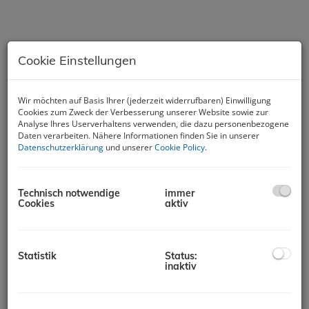
Cookie Einstellungen
Sanierungsbedürftige
Wir möchten auf Basis Ihrer (jederzeit widerrufbaren) Einwilligung
Cookies zum Zweck der Verbesserung unserer Website sowie zur
Eigentumswohnung Nähe
Analyse Ihres Userverhaltens verwenden, die dazu personenbezogene
Stadtzentrum.
Daten verarbeiten. Nähere Informationen finden Sie in unserer
Datenschutzerklärung
und unserer
Cookie Policy
.
8570 Voitsberg
Technisch notwendige
immer
Beschreibung
Cookies
aktiv
Dieses massiv gebaute Objekt bietet Ihnen die einmalige
Chance, Ihren Wohntraum ganz nach Ihren Vorstellungen zu
verwirklichen. Die Wohnung befindet sich in einem
Statistik
Status:
inaktiv
baufälligen Zustand – ideal für alle, die mit handwerklichem
Geschick und Kreativität ein individuelles Zuhause schaffen
möchten. Der Sachwert der Immobilie würde in einem dem
Alter entsprechenden Zustand EUR 64.000,00 betragen.