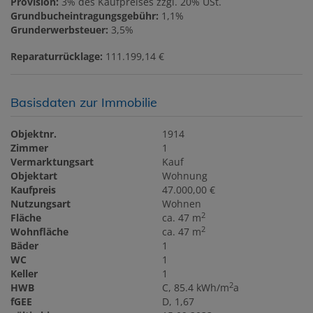
Provision:
3% des Kaufpreises zzgl. 20% USt.
Grundbucheintragungsgebühr:
1,1%
Grunderwerbsteuer:
3,5%
Reparaturrücklage:
111.199,14 €
Basisdaten zur Immobilie
Objektnr.
1914
Zimmer
1
Vermarktungsart
Kauf
Objektart
Wohnung
Kaufpreis
47.000,00 €
Nutzungsart
Wohnen
2
Fläche
ca. 47 m
2
Wohnfläche
ca. 47 m
Bäder
1
WC
1
Keller
1
2
HWB
C, 85.4 kWh/m
a
fGEE
D, 1,67