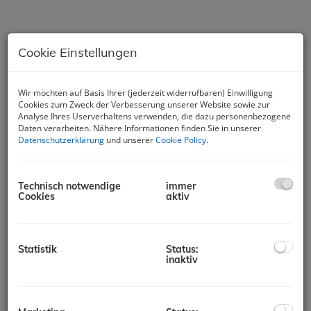
Cookie Einstellungen
Wir möchten auf Basis Ihrer (jederzeit widerrufbaren) Einwilligung
Lovran – nuova costruzione vista
Cookies zum Zweck der Verbesserung unserer Website sowie zur
mare S3
Analyse Ihres Userverhaltens verwenden, die dazu personenbezogene
Daten verarbeiten. Nähere Informationen finden Sie in unserer
Datenschutzerklärung
und unserer
Cookie Policy
.
51415 Lovran
Beschreibung
Technisch notwendige
immer
Cookies
aktiv
Lovran – Wohnung S3 in exklusivem Neubau mit Meerblick
In ruhiger Lage von Lovran, nur 400 m vom Zentrum und dem
Statistik
Status:
Meer entfernt, befindet sich diese großzügige Wohnung in
inaktiv
einem luxuriösen Neubau mit insgesamt drei Wohneinheiten.
Die Wohnung B-S-3 befindet sich im obersten Stockwerk und
bietet maximale Privatsphäre, viel Tageslicht sowie einen