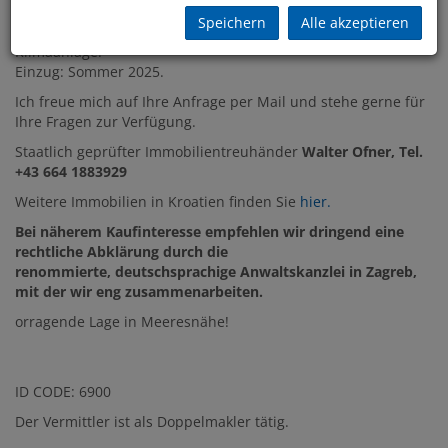
Garten und ein Parkplatz.
Speichern
Alle akzeptieren
Die Wohnung verfügt über Fußbodenheizung und
Klimaanlage.
Einzug: Sommer 2025.
Ich freue mich auf Ihre Anfrage per Mail und stehe gerne für
Ihre Fragen zur Verfügung.
Staatlich geprüfter Immobilientreuhänder
Walter Ofner, Tel.
+43 664 1883929
Weitere Immobilien in Kroatien finden Sie
hier.
Bei näherem Kaufinteresse empfehlen wir dringend eine
rechtliche Abklärung durch die
renommierte, deutschsprachige Anwaltskanzlei in Zagreb,
mit der wir eng zusammenarbeiten.
orragende Lage in Meeresnähe!
ID CODE: 6900
Der Vermittler ist als Doppelmakler tätig.