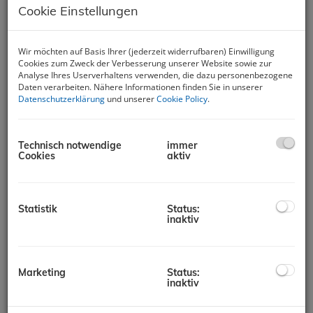
Cookie Einstellungen
Wir möchten auf Basis Ihrer (jederzeit widerrufbaren) Einwilligung
Cookies zum Zweck der Verbesserung unserer Website sowie zur
Analyse Ihres Userverhaltens verwenden, die dazu personenbezogene
Daten verarbeiten. Nähere Informationen finden Sie in unserer
Wohnung in einem Neubau 150
Datenschutzerklärung
und unserer
Cookie Policy
.
Meter vom Meer entfernt
51513 Omišalj
Technisch notwendige
immer
Cookies
aktiv
Beschreibung
Statistik
Status:
Neubau, nur 150 Meter vom Meer entfernt, Omišalj – Insel
inaktiv
Krk.
Hervorragende Wohnung in einem hochwertigen Neubau. Die
67 m² große Wohnung befindet sich im ersten Stock eines
Marketing
Status:
kleineren Neubaus. Sie besteht aus zwei Schlafzimmern,
inaktiv
einem Wohnzimmer mit Küche und Essbereich, einem Flur
und einer Terrasse. Zur Wohnung gehört ein ca. 50 m² großer