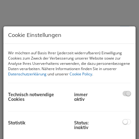
Cookie Einstellungen
Wohnhaus mit Potenzial in
Stadtrandlage
Wir möchten auf Basis Ihrer (jederzeit widerrufbaren) Einwilligung
Cookies zum Zweck der Verbesserung unserer Website sowie zur
Analyse Ihres Userverhaltens verwenden, die dazu personenbezogene
8580 Köflach
Daten verarbeiten. Nähere Informationen finden Sie in unserer
Datenschutzerklärung
und unserer
Cookie Policy
.
Beschreibung
Am Stadtrand von Köflach befindet sich dieses Wohnhaus aus
Technisch notwendige
immer
den 1950er-Jahren, das zwar zwischenzeitlich modernisiert
Cookies
aktiv
wurde, jedoch weiterhin einen Sanierungsrückstand aufweist.
Bereits erfolgte Modernisierungen bilden eine solide
Grundlage auch für Investoren.
Statistik
Status:
Die Nutzfläche von ca. 120 m² verteilt sich auf drei Etagen. Im
inaktiv
Erdgeschoß befinden die Küche samt Essbereich sowie das