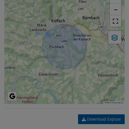
−
Tiles ©
basemap.at
Download Expose