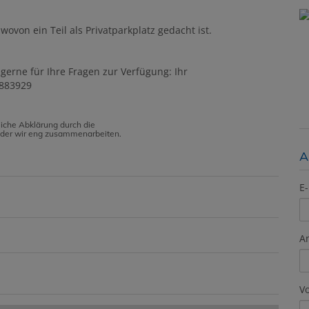
ovon ein Teil als Privatparkplatz gedacht ist.
 gerne für Ihre Fragen zur Verfügung: Ihr
1883929
iche Abklärung durch die
t der wir eng zusammenarbeiten.
A
E-
A
V