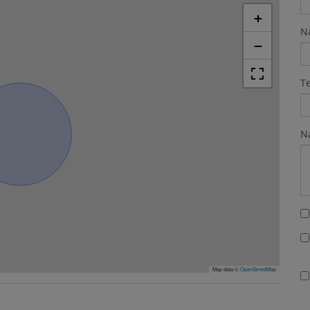
+
N
−
T
N
Map data ©
OpenStreetMap