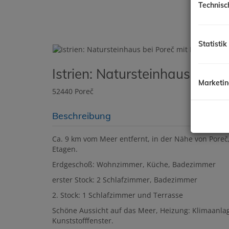
Technisc
Statistik
Istrien: Natursteinhaus bei P
Marketi
52440 Poreč
Beschreibung
Ca. 9 km vom Meer entfernt, in der Nähe von Poreč,
Etagen.
Erdgeschoß: Wohnzimmer, Küche, Badezimmer
erster Stock: 2 Schlafzimmer, Badezimmer
2. Stock: 1 Schlafzimmer und Terrasse
Schöne Aussicht auf das Meer, Heizung: Klimaanla
Kunststofffenster.