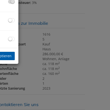
runderwerbsteuer:
3%
asisdaten zur Immobilie
bjektnr.
1616
immer
5
ermarktungsart
Kauf
bjektart
Haus
aufpreis
286.000,00 €
ptieren
utzungsart
Wohnen
Anlage
2
läche
ca. 118 m
2
ohnfläche
ca. 118 m
2
artenfläche
ca. 160 m
äder
2
ärten
1
etzte Sanierung
2023
ontaktieren Sie uns