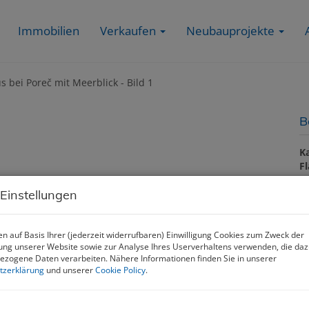
Immobilien
Verkaufen
Neubauprojekte
B
K
F
Z
 Einstellungen
P
n auf Basis Ihrer (jederzeit widerrufbaren) Einwilligung Cookies zum Zweck der
ng unserer Website sowie zur Analyse Ihres Userverhaltens verwenden, die da
Ka
zogene Daten verarbeiten. Nähere Informationen finden Sie in unserer
tzerklärung
und unserer
Cookie Policy
.
Pr
G