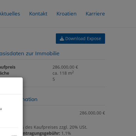
Aktuelles
Kontakt
Kroatien
Karriere
Download Expose
asisdaten zur Immobilie
aufpreis
286.000,00 €
2
läche
ca. 118 m
immer
5
reisinformation
zu
ufpreis:
286.000,00 €
ovision:
3% des Kaufpreises zzgl. 20% USt.
rundbucheintragungsgebühr:
1,1%