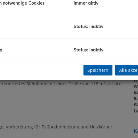
h notwendige Cookies
immer aktiv
G
Status: inaktiv
B
oreč mit Meerblick
O
Z
ng
Status: inaktiv
V
O
K
Speichern
Alle akze
N
F
 renoviertes Steinhaus mit einer Größe von 118 m² auf drei
W
G
B
G
L
ge, Vorbereitung für Fußbodenheizung und Heizkörper,
K