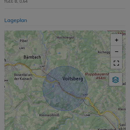
fGEE
B, 0,64
Lageplan
+
−