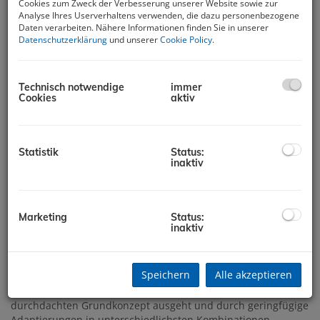
Cookies zum Zweck der Verbesserung unserer Website sowie zur
Analyse Ihres Userverhaltens verwenden, die dazu personenbezogene
Daten verarbeiten. Nähere Informationen finden Sie in unserer
Datenschutzerklärung
und unserer
Cookie Policy
.
Technisch notwendige
immer
Cookies
aktiv
Erfolgreich verkauft: Modernes
Niedrigenergie-Haus am grünen
Stadtrand von Voitsberg
Statistik
Status:
inaktiv
8570 Voitsberg
Beschreibung
Marketing
Status:
inaktiv
Am grünen Stadtrand von Voitsberg steht ein exklusives
Neubauprojekt: Das "efa-Haus". Dieses Architektenhaus mit
hohem Anspruch an Design, Nachhaltigkeit und
Speichern
Alle akzeptieren
Funktionalität wurde für den "Häuslbauer von heute"
entwickelt. Das äußerst flexible Haussystem, das von einem
durchdachten Grundkonzept ausgeht und durch geringfügige
Adaptierungen in unterschiedlichsten Kombinationen