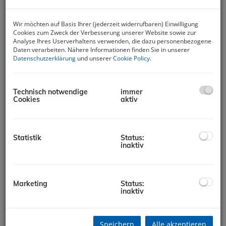
Wir möchten auf Basis Ihrer (jederzeit widerrufbaren) Einwilligung
Cookies zum Zweck der Verbesserung unserer Website sowie zur
Analyse Ihres Userverhaltens verwenden, die dazu personenbezogene
Daten verarbeiten. Nähere Informationen finden Sie in unserer
Datenschutzerklärung
und unserer
Cookie Policy
.
Erfolgreich verkauft: Charmante
Eigentumswohnung in Bärnbach
Technisch notwendige
immer
Cookies
aktiv
8572 Bärnbach
Beschreibung
Statistik
Status:
inaktiv
Eine ganz besondere Wohnung steht in Bärnbach zum
Verkauf. Auf einer Fläche von ca. 149 m² vermittelt sie ein
traumhaft gemütliches Wohngefühl mit viel Raum zum
Entspannen. Der Eingang zur Wohnung liegt im Erdgeschoß,
Marketing
Status:
hier befindet sich auch ein kleiner Windfang. Über die Stiege
inaktiv
gelangen Sie in das erste Obergeschoß mit einem praktischen
Garderobenbereich. Die Stiege führt weiter ins Dachgeschoß.
Hier öffnet sich die Wohnung über einen hellen, freundlichen
Speichern
Alle akzeptieren