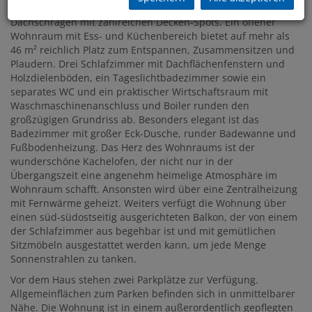
Vorraum mit charmanten Holzdielenböden und heimeligen
Dachschrägen mit zahlreichen Decken-Spots. Ein offener
Wohnraum mit Ess- und Küchenbereich bietet auf mehr als
46 m² reichlich Platz zum Entspannen, Zusammensitzen und
Plaudern. Drei Schlafzimmer mit Dachflächenfenstern und
Holzdielenböden, ein Tageslichtbadezimmer sowie ein
separates WC und ein praktischer Wirtschaftsraum mit
Waschmaschinenanschluss und Boiler runden den
großzügigen Grundriss ab. Besonders elegant ist das
Badezimmer mit großer Eck-Dusche, runder Badewanne und
Fußbodenheizung. Das Herz des Wohnraums ist der
wunderschöne Kachelofen, der nicht nur in der
Übergangszeit eine angenehm heimelige Atmosphäre im
Wohnraum schafft. Ansonsten wird über eine Zentralheizung
mit Fernwärme geheizt. Weiters verfügt die Wohnung über
einen süd-südostseitig ausgerichteten Balkon, der von einem
der Schlafzimmer aus begehbar ist und mit gemütlichen
Sitzmöbeln ausgestattet werden kann, um jede Menge
Sonnenstrahlen zu tanken.
Vor dem Haus stehen zwei Parkplätze zur Verfügung.
Allgemeinflächen zum Parken befinden sich in unmittelbarer
Nähe. Die Wohnung ist in einem außerordentlich gepflegten