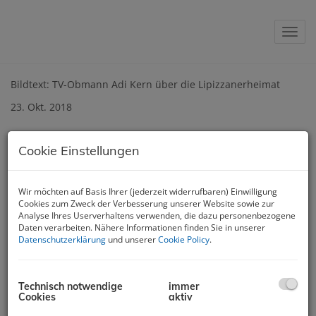
Navig
Bildtext: TV-Obmann Adi Kern über die Lipizzanerheimat
23. Okt. 2018
Adi Kern: "Unsere Region hat
Cookie Einstellungen
eine Vielfalt an Natur und
Kultur zu bieten"
Wir möchten auf Basis Ihrer (jederzeit widerrufbaren) Einwilligung
Cookies zum Zweck der Verbesserung unserer Website sowie zur
Adi Kern, Obmann des Tourismusverbandes
Analyse Ihres Userverhaltens verwenden, die dazu personenbezogene
Lipizzanerheimat, im Interview über das Immobilienforum
Daten verarbeiten. Nähere Informationen finden Sie in unserer
Lipizzanerheimat und die Schönheiten der Region.
Datenschutzerklärung
und unserer
Cookie Policy
.
Wie wichtig ist das Thema „Wohnen“ in der
Lipizzanerheimat für Sie?
Technisch notwendige
immer
Jeder Mensch sehnt sich nach Geborgenheit, Familie und
Cookies
aktiv
Freundschaften, sprich nach einer Heimat. Die