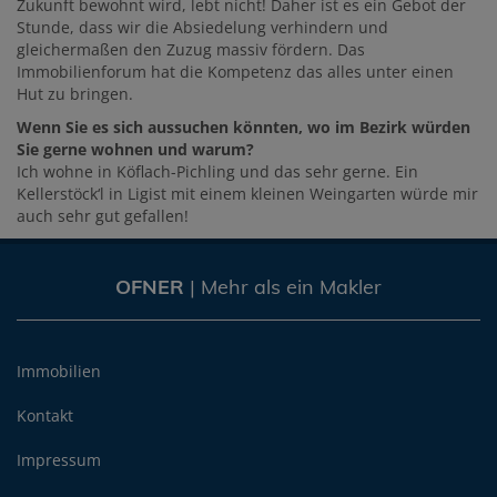
Zukunft bewohnt wird, lebt nicht! Daher ist es ein Gebot der
Stunde, dass wir die Absiedelung verhindern und
gleichermaßen den Zuzug massiv fördern. Das
Immobilienforum hat die Kompetenz das alles unter einen
Hut zu bringen.
Wenn Sie es sich aussuchen könnten, wo im Bezirk würden
Sie gerne wohnen und warum?
Ich wohne in Köflach-Pichling und das sehr gerne. Ein
Kellerstöck‘l in Ligist mit einem kleinen Weingarten würde mir
auch sehr gut gefallen!
OFNER
| Mehr als ein Makler
Immobilien
Kontakt
Impressum