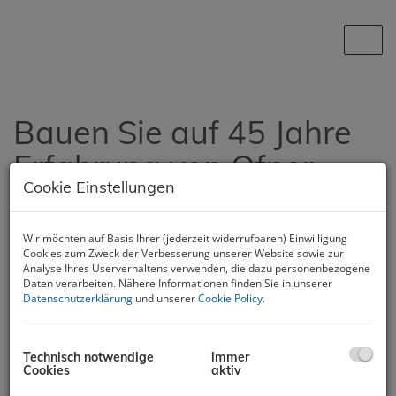
Navig
Bauen Sie auf 45 Jahre
Erfahrung von Ofner
Cookie Einstellungen
Immobilien
18.05.2022, 15:59
Wir möchten auf Basis Ihrer (jederzeit widerrufbaren) Einwilligung
Cookies zum Zweck der Verbesserung unserer Website sowie zur
Beeindruckende 45 Jahre Erfahrung in der Immobilienbranche
Analyse Ihres Userverhaltens verwenden, die dazu personenbezogene
stellt das Team von Ofner Immobilien allen Kunden Tag für Tag
Daten verarbeiten. Nähere Informationen finden Sie in unserer
zur Verfügung.
Datenschutzerklärung
und unserer
Cookie Policy
.
Als ehemaliger Beamter wagte Walter Ofner als Quereinsteiger
Technisch notwendige
immer
im Jahr 2002 den Start in der Immobilienbranche bei einem der
Cookies
aktiv
größten Wohnimmobilienmakler Österreichs und genoss hier
eine fundierte Ausbildung. Schon bald folgte der Auf- und Ausbau