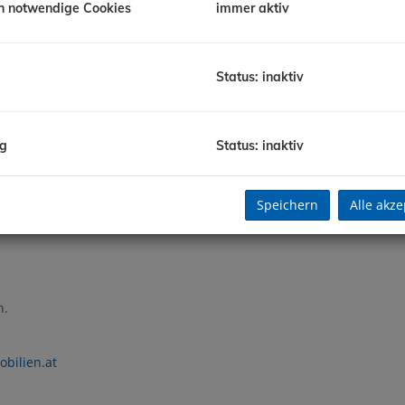
h notwendige Cookies
immer aktiv
rnbach,
im Herzen der Lipizzanerheimat
Status: inaktiv
ng
Status: inaktiv
Speichern
Alle akze
nschlussgebühren
h.
bilien.at