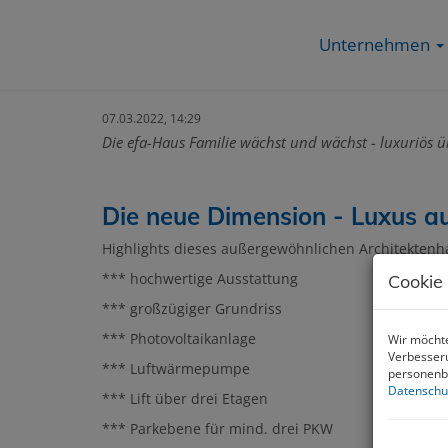
Unternehmen
07.03.2022, 14:29
Die efa-Haus Familie wächst und wächst - luxuriös üb
Die neue Dimension - Luxus au
Highlights dieses außergewöhnlichen Architektenh
*** hochwertige Ausstattung
Cookie
*** großzügiger Grundriss
*** Photovoltaikanlage
Wir möchte
Verbesseru
*** Luftwärmepumpe
personenbe
Datenschu
*** Lift über drei Etagen
*** Parkebene für mind. drei PKW