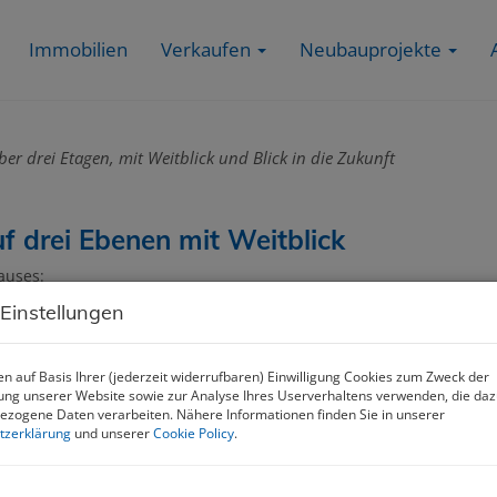
Immobilien
Verkaufen
Neubauprojekte
er drei Etagen, mit Weitblick und Blick in die Zukunft
f drei Ebenen mit Weitblick
auses:
 Einstellungen
n auf Basis Ihrer (jederzeit widerrufbaren) Einwilligung Cookies zum Zweck der
ng unserer Website sowie zur Analyse Ihres Userverhaltens verwenden, die da
zogene Daten verarbeiten. Nähere Informationen finden Sie in unserer
tzerklärung
und unserer
Cookie Policy
.