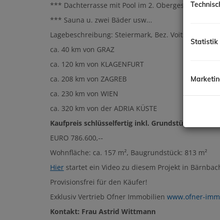
Technisc
*** Dachterrasse mit Pool im 2. Obergeschoß
*** Sauna u. zwei Bäder usw...
Lagebeschreibung: Steiermark, Bez. Voitsberg, Bä
Statistik
ca. 40 km von GRAZ
ca. 120 km von KLAGENFURT
ca. 208 km von ZAGREB
Marketi
ca. 230 km von WIEN
ca. 320 km von der ADRIA KÜSTE
Kaufpreis schlüsselfertig inkl. Grundstück und A
EURO 786.600,--
Wohnfläche: ca. 157 m², Baugrundstück: 813 m²
Hier
startet ein Video zu diesem Projekt in Bärnbac
Provisionsfrei für den Käufer!
Exklusiv Vertrieb Ofner Immobilien
www.ofner-immo
Kontakt: Frau Astrid Wittmann